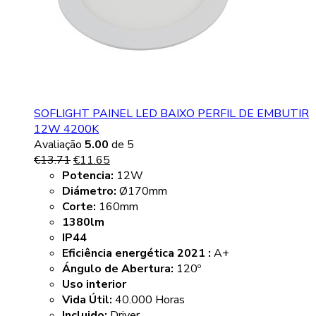
SOFLIGHT PAINEL LED BAIXO PERFIL DE EMBUTIR
12W 4200K
Avaliação
5.00
de 5
€
13.71
€
11.65
Potencia:
12W
Diámetro:
Ø170mm
Corte:
160mm
1380lm
IP44
Eficiência energética 2021 :
A+
Ángulo de Abertura:
120º
Uso interior
Vida Útil:
40.000 Horas
Incluido:
Driver