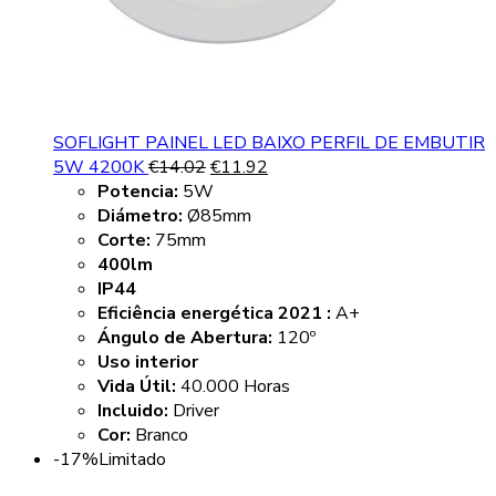
SOFLIGHT PAINEL LED BAIXO PERFIL DE EMBUTIR
5W 4200K
€
14.02
€
11.92
Potencia:
5W
Diámetro:
Ø85mm
Corte:
75mm
400lm
IP44
Eficiência energética 2021 :
A+
Ángulo de Abertura:
120º
Uso interior
Vida Útil:
40.000 Horas
Incluido:
Driver
Cor:
Branco
-17%
Limitado