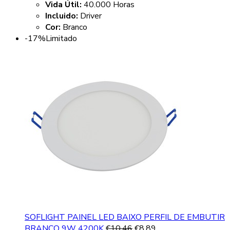
Vida Útil:
40.000 Horas
Incluido:
Driver
Cor:
Branco
-17%
Limitado
SOFLIGHT PAINEL LED BAIXO PERFIL DE EMBUTIR
BRANCO 9W 4200K
€
10.46
€
8.89