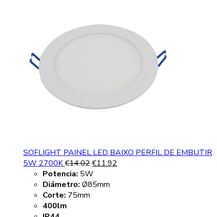
SOFLIGHT PAINEL LED BAIXO PERFIL DE EMBUTIR
5W 2700K
€
14.02
€
11.92
Potencia:
5W
Diámetro:
Ø85mm
Corte:
75mm
400lm
IP44