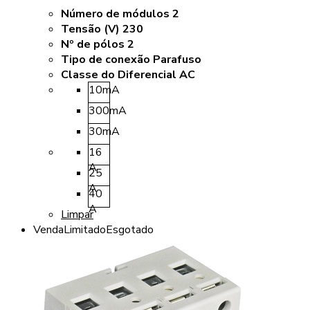
Número de módulos 2
Tensão (V) 230
Nº de pólos 2
Tipo de conexão Parafuso
Classe do Diferencial AC
10mA
300mA
30mA
16
A
25
A
40
A
Limpar
Venda
Limitado
Esgotado