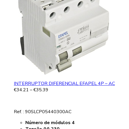
INTERRUPTOR DIFERENCIAL EFAPEL 4P – AC
€
34.21
–
€
35.39
Ref. : 90SLCP05440300AC
Número de módulos 4