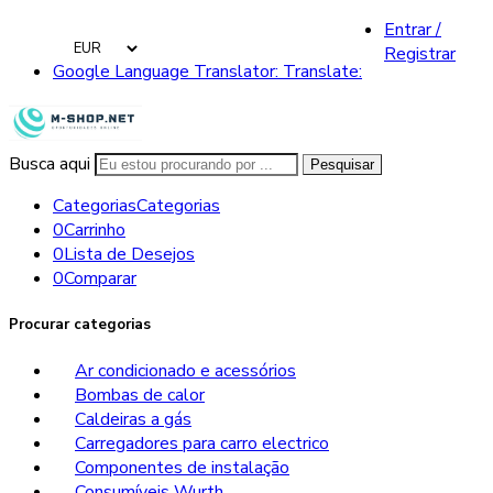
Entrar /
Registrar
Google Language Translator: Translate:
Busca aqui
Pesquisar
Categorias
Categorias
0
Carrinho
0
Lista de Desejos
0
Comparar
Procurar categorias
Ar condicionado e acessórios
Bombas de calor
Caldeiras a gás
Carregadores para carro electrico
Componentes de instalação
Consumíveis Wurth