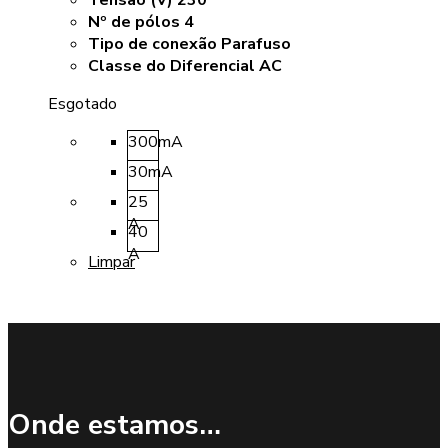
Tensão (V) 230
Nº de pólos 4
Tipo de conexão Parafuso
Classe do Diferencial AC
Esgotado
300mA
30mA
25
A
40
A
Limpar
Onde estamos…