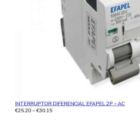
INTERRUPTOR DIFERENCIAL EFAPEL 2P – AC
€
25.20
–
€
30.15