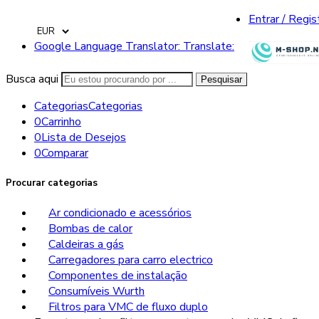
Entrar / Regis
Google Language Translator: Translate:
Busca aqui
Pesquisar
Categorias
Categorias
0
Carrinho
0
Lista de Desejos
0
Comparar
Procurar categorias
Ar condicionado e acessórios
Bombas de calor
Caldeiras a gás
Carregadores para carro electrico
Componentes de instalação
Consumíveis Wurth
Filtros para VMC de fluxo duplo