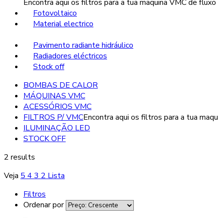
Encontra aqui os filtros para a tua maquina VMC de fluxo
Fotovoltaico
Material electrico
Pavimento radiante hidráulico
Radiadores eléctricos
Stock off
BOMBAS DE CALOR
MÁQUINAS VMC
ACESSÓRIOS VMC
FILTROS P/ VMC
Encontra aqui os filtros para a tua maq
ILUMINAÇÃO LED
STOCK OFF
2 results
Veja
5
4
3
2
Lista
Filtros
Ordenar por
...